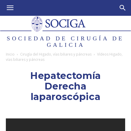
SOCIEDAD DE CIRUGÍA DE
GALICIA
Inicio
Cirugía del Higado, vías biliares y páncreas
Vídeos Higado,
vías biliares y páncreas
Hepatectomía
Derecha
laparoscópica