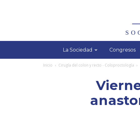
SO
La Sociedad
Congresos
Inicio
Cirugía del colon y recto - Coloproctología
Vierne
anasto