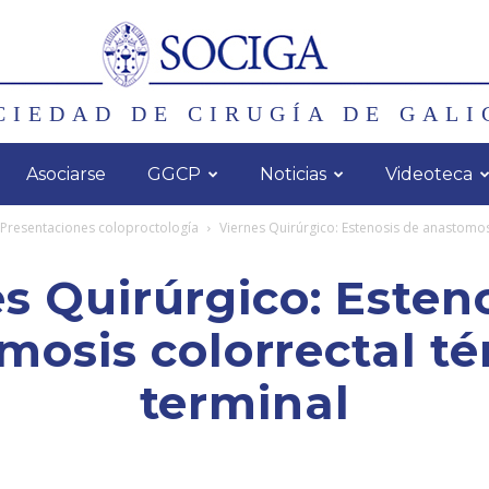
CIEDAD DE CIRUGÍA DE GALI
Asociarse
GGCP
Noticias
Videoteca
Presentaciones coloproctología
Viernes Quirúrgico: Estenosis de anastomos
s Quirúrgico: Esten
mosis colorrectal té
terminal