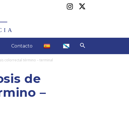
CIA
Contacto
is colorrectal término – terminal
osis de
rmino –